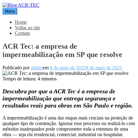
Pular
para
Menu
Blog ACR-TEC
o
conteúdo
Home
Voltar ao site
Contato
ACR Tec: a empresa de
impermeabilização em SP que resolve
Publicado por
admin
em
8 de maio de 2025
8 de maio de 2025
Tempo de leitura:
4
minutos
Descubra por que a ACR Tec é a empresa de
impermeabilização que entrega segurança e
resultados reais para obras em São Paulo e região.
A impermeabilização é uma das etapas mais cruciais na proteção de
qualquer tipo de construção. Ignorar esse processo ou realizá-lo com
métodos inadequados pode comprometer toda a estrutura de uma
obra — seja ela residencial, comercial, industrial ou hospitalar.