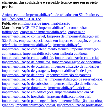
eficiência, durabilidade e o respaldo técnico que seu projeto
precisa
.
Continue
Artigo seguinte
Impermeabilização de telhados em São Paulo: evite
prejuízos com a ACR Tec
lendo
Publicado em
Empresa de impermeabilização
Marcado em
ACR-TEC impermeabilização
,
como evitar
infiltrações
,
empresa de impermeabilização
,
empresa de
impermeabilização confiável
,
Empresa de impermeabilização em
São Paulo
,
empresa especializada em impermeabilização
,
empresa
referência em impermeabilização
,
impermeabilização
,
impermeabilização com atendimento técnico
,
impermeabilização
com garantia
,
impermeabilização com melhoria contínua
,
impermeabilização com qualidade
,
impermeabilização comercial
,
impermeabilização de banheiros
,
impermeabilização de coberturas
,
impermeabilização de cozinhas
,
impermeabilização de fundações
,
impermeabilização de garagens
,
Impermeabilização de lajes
,
impermeabilização de obras
,
impermeabilização de paredes
,
impermeabilização de piscinas
,
impermeabilização de reservatórios
,
impermeabilização de subsolos
,
Impermeabilização de telhados
,
impermeabilização duradoura
,
impermeabilização eficiente
,
impermeabilização em edificações
,
impermeabilização em SP
,
impermeabilização hospitalar
,
impermeabilização industrial
,
impermeabilização para engenheiros
,
impermeabilização para obras
grandes
,
impermeabilização predial
,
impermeabilização profissional
,