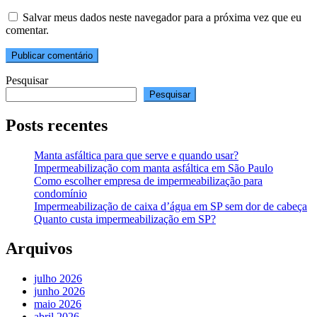
Salvar meus dados neste navegador para a próxima vez que eu
comentar.
Pesquisar
Pesquisar
Posts recentes
Manta asfáltica para que serve e quando usar?
Impermeabilização com manta asfáltica em São Paulo
Como escolher empresa de impermeabilização para
condomínio
Impermeabilização de caixa d’água em SP sem dor de cabeça
Quanto custa impermeabilização em SP?
Arquivos
julho 2026
junho 2026
maio 2026
abril 2026