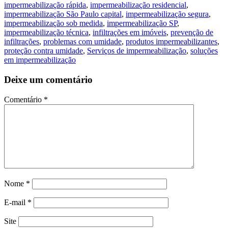
impermeabilização rápida
,
impermeabilização residencial
,
impermeabilização São Paulo capital
,
impermeabilização segura
,
impermeabilização sob medida
,
impermeabilização SP
,
impermeabilização técnica
,
infiltrações em imóveis
,
prevenção de
infiltrações
,
problemas com umidade
,
produtos impermeabilizantes
,
proteção contra umidade
,
Serviços de impermeabilização
,
soluções
em impermeabilização
Deixe um comentário
Comentário
*
Nome
*
E-mail
*
Site