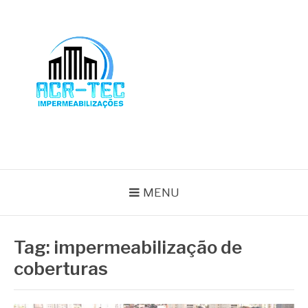
Pular
para
o
conteúdo
BLOG ACR-TEC
MENU
Tag:
impermeabilização de
coberturas