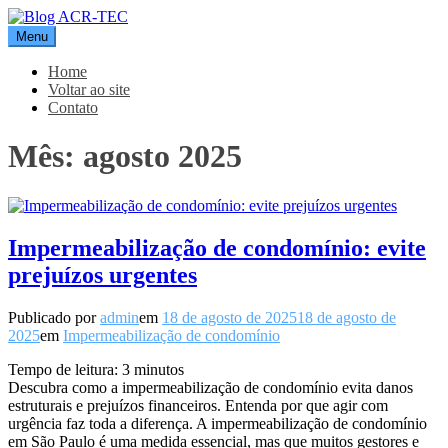
Pular
para
Menu
Blog ACR-TEC
o
conteúdo
Home
Voltar ao site
Contato
Mês:
agosto 2025
Impermeabilização de condomínio: evite
prejuízos urgentes
Publicado por
admin
em
18 de agosto de 2025
18 de agosto de
2025
em
Impermeabilização de condomínio
Tempo de leitura:
3
minutos
Descubra como a impermeabilização de condomínio evita danos
estruturais e prejuízos financeiros. Entenda por que agir com
urgência faz toda a diferença. A impermeabilização de condomínio
em São Paulo é uma medida essencial, mas que muitos gestores e