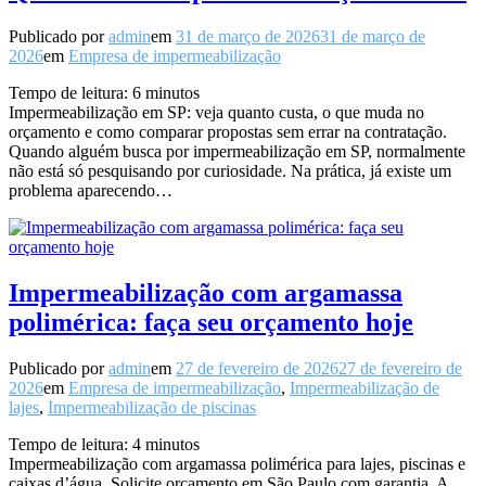
Publicado por
admin
em
31 de março de 2026
31 de março de
2026
em
Empresa de impermeabilização
Tempo de leitura:
6
minutos
Impermeabilização em SP: veja quanto custa, o que muda no
orçamento e como comparar propostas sem errar na contratação.
Quando alguém busca por impermeabilização em SP, normalmente
não está só pesquisando por curiosidade. Na prática, já existe um
problema aparecendo…
Impermeabilização com argamassa
polimérica: faça seu orçamento hoje
Publicado por
admin
em
27 de fevereiro de 2026
27 de fevereiro de
2026
em
Empresa de impermeabilização
,
Impermeabilização de
lajes
,
Impermeabilização de piscinas
Tempo de leitura:
4
minutos
Impermeabilização com argamassa polimérica para lajes, piscinas e
caixas d’água. Solicite orçamento em São Paulo com garantia. A