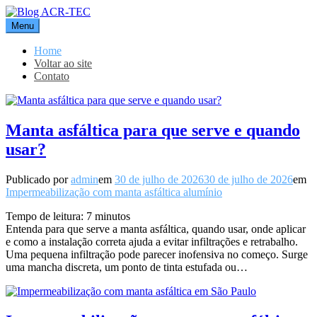
Pular
para
Menu
o
Blog ACR-TEC
conteúdo
Home
Voltar ao site
Contato
Manta asfáltica para que serve e quando
usar?
Publicado por
admin
em
30 de julho de 2026
30 de julho de 2026
em
Impermeabilização com manta asfáltica alumínio
Tempo de leitura:
7
minutos
Entenda para que serve a manta asfáltica, quando usar, onde aplicar
e como a instalação correta ajuda a evitar infiltrações e retrabalho.
Uma pequena infiltração pode parecer inofensiva no começo. Surge
uma mancha discreta, um ponto de tinta estufada ou…