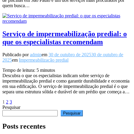
de piscinas em São Paulo é um dos serviços mais procurados por
quem busca…
Serviço de impermeabilização predial: o
que os especialistas recomendam
Publicado por
admin
em
30 de outubro de 2025
30 de outubro de
2025
em
Impermeabilização predial
Tempo de leitura:
5
minutos
Descubra o que os especialistas indicam sobre serviço de
impermeabilização predial e como garantir durabilidade e economia
em sua edificação. O serviço de impermeabilização predial é o que
separa uma estrutura sólida e durável de um prédio que começa a…
Paginação
Página
Página
Página
1
2
3
Pesquisar
de
Pesquisar
posts
Posts recentes