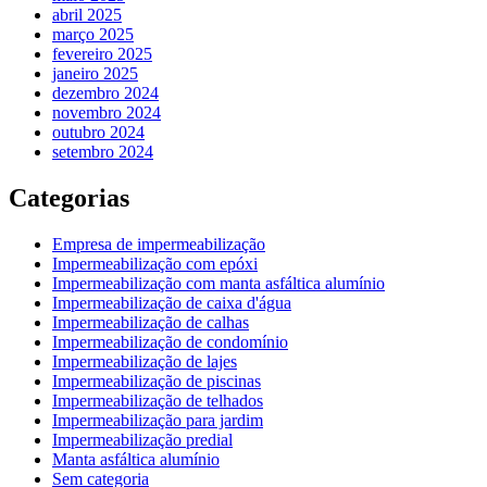
abril 2025
março 2025
fevereiro 2025
janeiro 2025
dezembro 2024
novembro 2024
outubro 2024
setembro 2024
Categorias
Empresa de impermeabilização
Impermeabilização com epóxi
Impermeabilização com manta asfáltica alumínio
Impermeabilização de caixa d'água
Impermeabilização de calhas
Impermeabilização de condomínio
Impermeabilização de lajes
Impermeabilização de piscinas
Impermeabilização de telhados
Impermeabilização para jardim
Impermeabilização predial
Manta asfáltica alumínio
Sem categoria