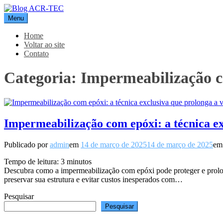
Pular
para
Menu
Blog ACR-TEC
o
conteúdo
Home
Voltar ao site
Contato
Categoria:
Impermeabilização 
Impermeabilização com epóxi: a técnica exc
Publicado por
admin
em
14 de março de 2025
14 de março de 2025
e
Tempo de leitura:
3
minutos
Descubra como a impermeabilização com epóxi pode proteger e prolonga
preservar sua estrutura e evitar custos inesperados com…
Pesquisar
Pesquisar