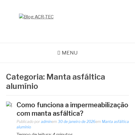
Pular
para
o
BLOG ACR-TEC
conteúdo
MENU
Categoria:
Manta asfáltica
alumínio
Como funciona a impermeabilização
com manta asfáltica?
Publicado por
admin
em
30 de janeiro de 2026
em
Manta asfáltica
alumínio
Tempo de leitura:
4
minutos