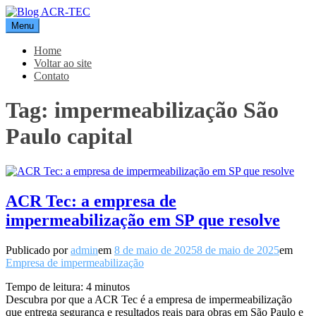
Pular
para
Menu
Blog ACR-TEC
o
conteúdo
Home
Voltar ao site
Contato
Tag:
impermeabilização São
Paulo capital
ACR Tec: a empresa de
impermeabilização em SP que resolve
Publicado por
admin
em
8 de maio de 2025
8 de maio de 2025
em
Empresa de impermeabilização
Tempo de leitura:
4
minutos
Descubra por que a ACR Tec é a empresa de impermeabilização
que entrega segurança e resultados reais para obras em São Paulo e