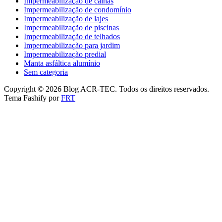
Impermeabilização de calhas
Impermeabilização de condomínio
Impermeabilização de lajes
Impermeabilização de piscinas
Impermeabilização de telhados
Impermeabilização para jardim
Impermeabilização predial
Manta asfáltica alumínio
Sem categoria
Copyright © 2026 Blog ACR-TEC. Todos os direitos reservados.
Tema Fashify por
FRT