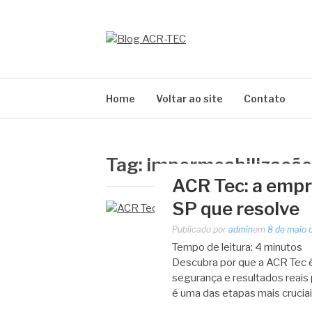
Pular
para
o
BLOG ACR-TEC
conteúdo
Home
Voltar ao site
Contato
Tag:
impermeabilização
ACR Tec: a emp
SP que resolve
Publicado por
admin
em
8 de maio 
Tempo de leitura:
4
minutos
Descubra por que a ACR Tec 
segurança e resultados reais
é uma das etapas mais cruciai