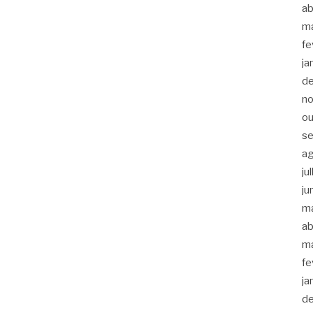
ab
m
fe
ja
d
n
ou
s
a
ju
ju
m
ab
m
fe
ja
d