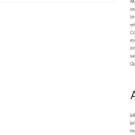
Ma
us
Im
em
Co
im
Im
se
Qu
ju
ju
m