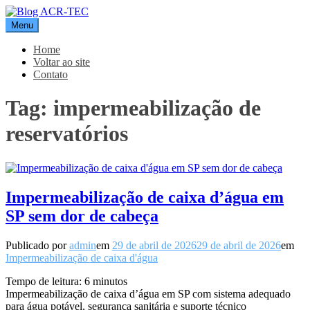
Pular
para
Menu
Blog ACR-TEC
o
conteúdo
Home
Voltar ao site
Contato
Tag:
impermeabilização de
reservatórios
Impermeabilização de caixa d’água em
SP sem dor de cabeça
Publicado por
admin
em
29 de abril de 2026
29 de abril de 2026
em
Impermeabilização de caixa d'água
Tempo de leitura:
6
minutos
Impermeabilização de caixa d’água em SP com sistema adequado
para água potável, segurança sanitária e suporte técnico