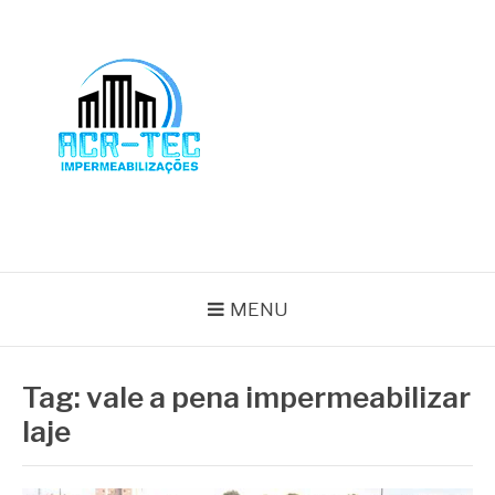
Pular
para
o
conteúdo
BLOG ACR-TEC
MENU
Tag:
vale a pena impermeabilizar
laje