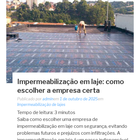
Impermeabilização em laje: como
escolher a empresa certa
Publicado por
admin
em
1 de outubro de 2025
em
Impermeabilização de lajes
Tempo de leitura:
3
minutos
Saiba como escolher uma empresa de
impermeabilização em laje com segurança, evitando
problemas futuros e prejuízos com infiltrações. A
impermeabilização em laje é um passo indispensável