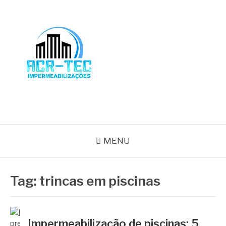
Pular
para
o
conteúdo
BLOG ACR-TEC
MENU
Tag:
trincas em piscinas
Impermeabilização de piscinas: 5