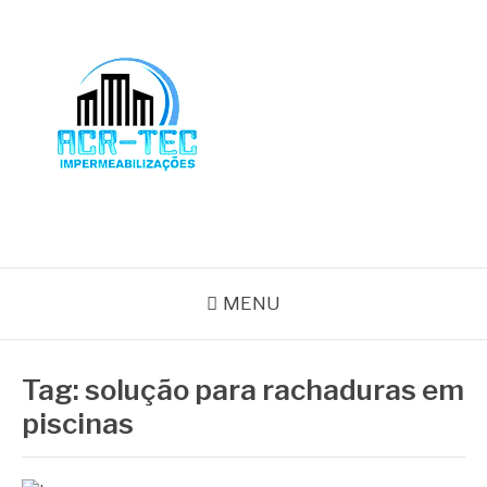
Pular
para
o
conteúdo
BLOG ACR-TEC
MENU
Tag:
solução para rachaduras em
piscinas