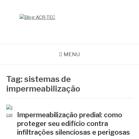
Pular
para
o
BLOG ACR-TEC
conteúdo
MENU
Tag:
sistemas de
impermeabilização
Impermeabilização predial: como
proteger seu edifício contra
infiltrações silenciosas e perigosas