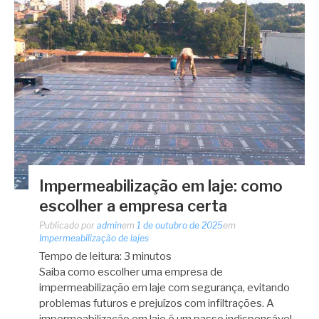
Impermeabilização em laje: como
escolher a empresa certa
Publicado por
admin
em
1 de outubro de 2025
em
Impermeabilização de lajes
Tempo de leitura:
3
minutos
Saiba como escolher uma empresa de
impermeabilização em laje com segurança, evitando
problemas futuros e prejuízos com infiltrações. A
impermeabilização em laje é um passo indispensável