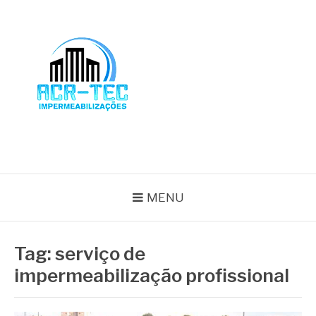
Pular
para
o
conteúdo
BLOG ACR-TEC
MENU
Tag:
serviço de
impermeabilização profissional