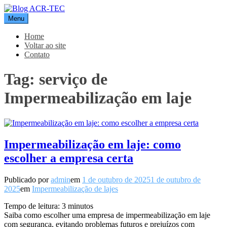
Pular
para
Menu
Blog ACR-TEC
o
conteúdo
Home
Voltar ao site
Contato
Tag:
serviço de
Impermeabilização em laje
Impermeabilização em laje: como
escolher a empresa certa
Publicado por
admin
em
1 de outubro de 2025
1 de outubro de
2025
em
Impermeabilização de lajes
Tempo de leitura:
3
minutos
Saiba como escolher uma empresa de impermeabilização em laje
com segurança, evitando problemas futuros e prejuízos com