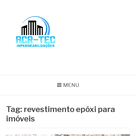
Pular
para
o
conteúdo
BLOG ACR-TEC
MENU
Tag:
revestimento epóxi para
imóveis