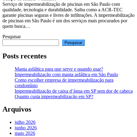
Serviço de impermeabilização de piscinas em São Paulo com
qualidade, tecnologia e durabilidade. Saiba como a ACR-TEC
garante piscinas seguras e livres de infiltrações. A impermeabilização
de piscinas em São Paulo é um dos serviços mais procurados por
quem busca…
Pesquisar
Pesquisar
Posts recentes
Manta asfáltica para que serve e quando usar?
Impermeabilização com manta asfáltica em São Paulo
Como escolher empresa de impermeabilização para
condomínio
Impermeabilização de caixa d’água em SP sem dor de cabeça
Quanto custa impermeabilização em SP?
Arquivos
julho 2026
junho 2026
maio 2026