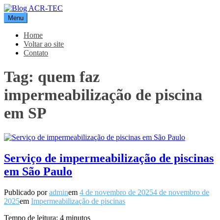
Pular
para
Menu
Blog ACR-TEC
o
conteúdo
Home
Voltar ao site
Contato
Tag:
quem faz
impermeabilização de piscina
em SP
Serviço de impermeabilização de piscinas
em São Paulo
Publicado por
admin
em
4 de novembro de 2025
4 de novembro de
2025
em
Impermeabilização de piscinas
Tempo de leitura:
4
minutos