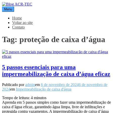
Pular
para
Menu
Blog ACR-TEC
o
conteúdo
Home
Voltar ao site
Contato
Tag:
proteção de caixa d’água
5 passos essenciais para uma
impermeabilização de caixa d’água eficaz
Publicado por
admin
em
6 de novembro de 2024
6 de novembro de
2024
em
Impermeabilização de caixa d'água
Tempo de leitura:
4
minutos
Aprenda em 5 passos simples como fazer uma impermeabilização de
caixa d’água eficaz, garantindo água limpa, livre de infiltrações e
protegida contra vazamentos. A impermeabilização de caixa d’água