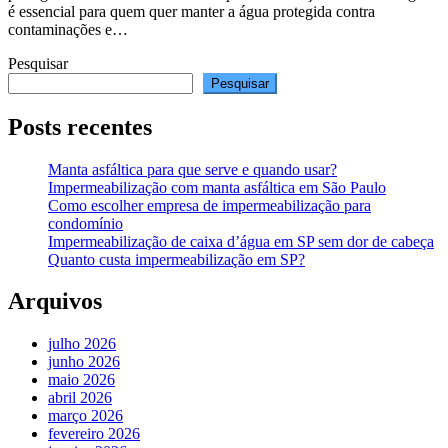
é essencial para quem quer manter a água protegida contra
contaminações e…
Pesquisar
Pesquisar
Posts recentes
Manta asfáltica para que serve e quando usar?
Impermeabilização com manta asfáltica em São Paulo
Como escolher empresa de impermeabilização para
condomínio
Impermeabilização de caixa d’água em SP sem dor de cabeça
Quanto custa impermeabilização em SP?
Arquivos
julho 2026
junho 2026
maio 2026
abril 2026
março 2026
fevereiro 2026