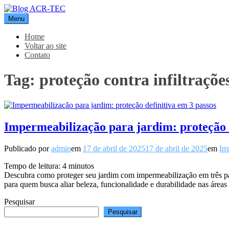
Pular
para
Menu
Blog ACR-TEC
o
conteúdo
Home
Voltar ao site
Contato
Tag:
proteção contra infiltraçõe
Impermeabilização para jardim: proteção d
Publicado por
admin
em
17 de abril de 2025
17 de abril de 2025
em
Im
Tempo de leitura:
4
minutos
Descubra como proteger seu jardim com impermeabilização em três pass
para quem busca aliar beleza, funcionalidade e durabilidade nas área
Pesquisar
Pesquisar