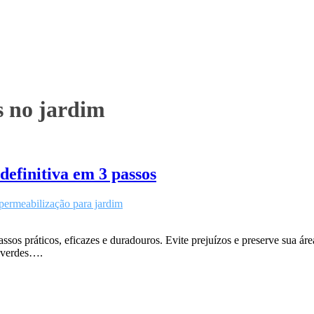
s no jardim
efinitiva em 3 passos
permeabilização para jardim
os práticos, eficazes e duradouros. Evite prejuízos e preserve sua ár
s verdes….