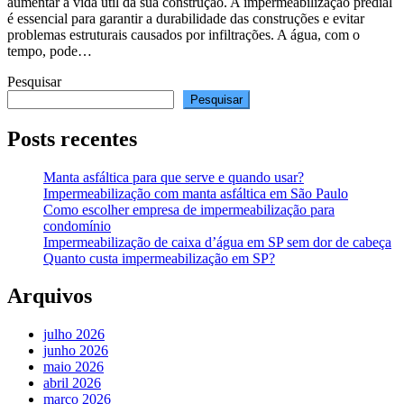
aumentar a vida útil da sua construção. A impermeabilização predial
é essencial para garantir a durabilidade das construções e evitar
problemas estruturais causados por infiltrações. A água, com o
tempo, pode…
Pesquisar
Pesquisar
Posts recentes
Manta asfáltica para que serve e quando usar?
Impermeabilização com manta asfáltica em São Paulo
Como escolher empresa de impermeabilização para
condomínio
Impermeabilização de caixa d’água em SP sem dor de cabeça
Quanto custa impermeabilização em SP?
Arquivos
julho 2026
junho 2026
maio 2026
abril 2026
março 2026