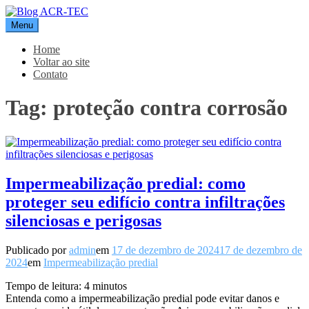
Pular
para
Menu
Blog ACR-TEC
o
conteúdo
Home
Voltar ao site
Contato
Tag:
proteção contra corrosão
Impermeabilização predial: como
proteger seu edifício contra infiltrações
silenciosas e perigosas
Publicado por
admin
em
17 de dezembro de 2024
17 de dezembro de
2024
em
Impermeabilização predial
Tempo de leitura:
4
minutos
Entenda como a impermeabilização predial pode evitar danos e