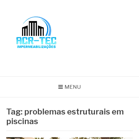
Pular
para
o
conteúdo
BLOG ACR-TEC
MENU
Tag:
problemas estruturais em
piscinas