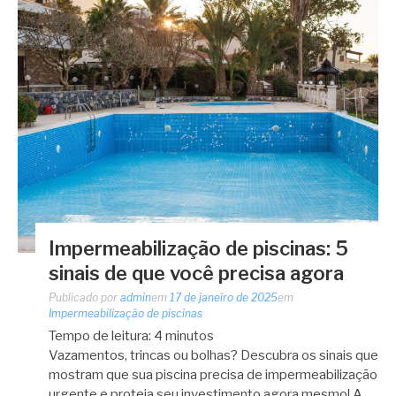
Impermeabilização de piscinas: 5
sinais de que você precisa agora
Publicado por
admin
em
17 de janeiro de 2025
em
Impermeabilização de piscinas
Tempo de leitura:
4
minutos
Vazamentos, trincas ou bolhas? Descubra os sinais que
mostram que sua piscina precisa de impermeabilização
urgente e proteja seu investimento agora mesmo! A