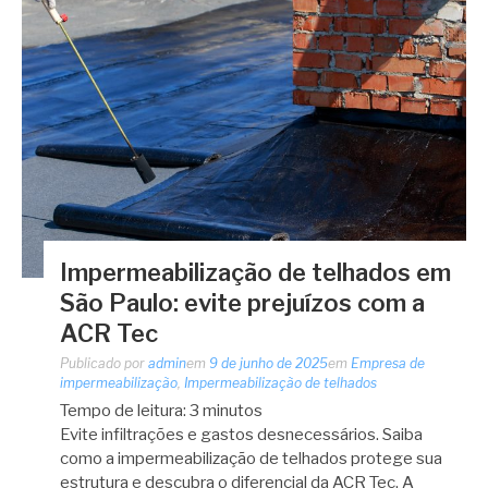
Impermeabilização de telhados em
São Paulo: evite prejuízos com a
ACR Tec
Publicado por
admin
em
9 de junho de 2025
em
Empresa de
impermeabilização
,
Impermeabilização de telhados
Tempo de leitura:
3
minutos
Evite infiltrações e gastos desnecessários. Saiba
como a impermeabilização de telhados protege sua
estrutura e descubra o diferencial da ACR Tec. A