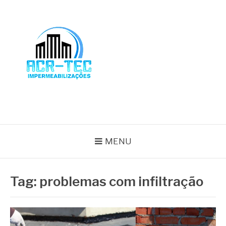
Pular
para
o
conteúdo
BLOG ACR-TEC
MENU
Tag:
problemas com infiltração