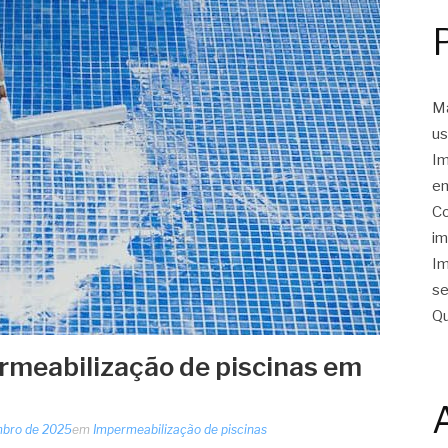
Ma
us
Im
em
Co
im
Im
se
Qu
rmeabilização de piscinas em
mbro de 2025
em
Impermeabilização de piscinas