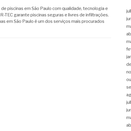
 de piscinas em São Paulo com qualidade, tecnologia e
ju
R-TEC garante piscinas seguras e livres de infiltrações.
ju
nas em São Paulo é um dos serviços mais procurados
m
ab
m
fe
ja
d
n
ou
s
a
ju
ju
m
ab