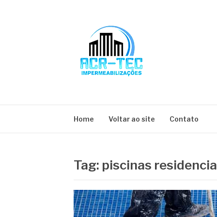
Pular
para
o
conteúdo
BLOG ACR-TEC
Home
Voltar ao site
Contato
Tag:
piscinas residencia