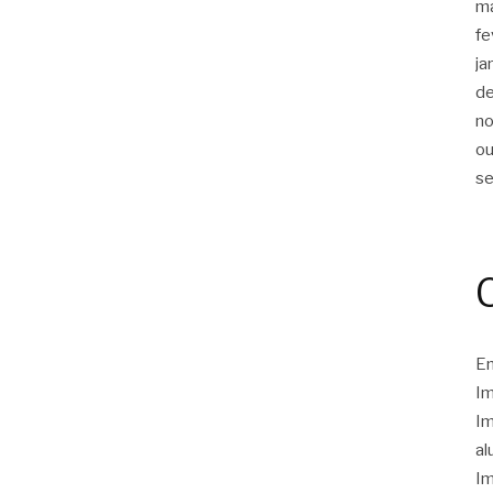
m
fe
ja
d
n
ou
s
Em
Im
Im
al
Im