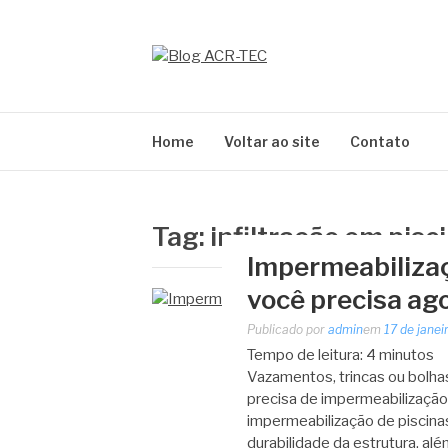
Pular
para
o
BLOG ACR-TEC
conteúdo
Home
Voltar ao site
Contato
Tag:
infiltração em pisc
Impermeabilizaçã
você precisa ag
Publicado por
admin
em
17 de janei
Tempo de leitura:
4
minutos
Vazamentos, trincas ou bolha
precisa de impermeabilização
impermeabilização de piscina
durabilidade da estrutura, al