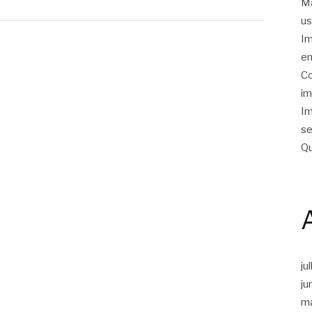
Ma
us
Im
em
Co
im
Im
se
Qu
ju
ju
m