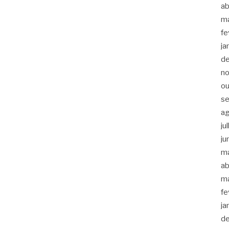
ab
m
fe
ja
d
n
ou
s
a
ju
ju
m
ab
m
fe
ja
d