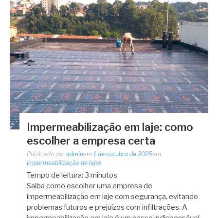
Impermeabilização em laje: como
escolher a empresa certa
Publicado por
admin
em
1 de outubro de 2025
em
Impermeabilização de lajes
Tempo de leitura:
3
minutos
Saiba como escolher uma empresa de
impermeabilização em laje com segurança, evitando
problemas futuros e prejuízos com infiltrações. A
impermeabilização em laje é um passo indispensável