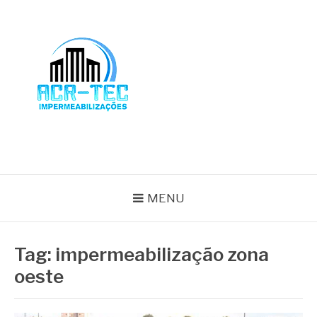
Pular
para
o
conteúdo
BLOG ACR-TEC
MENU
Tag:
impermeabilização zona
oeste