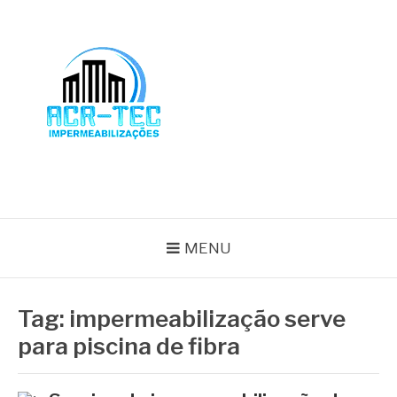
Pular
para
o
conteúdo
BLOG ACR-TEC
MENU
Tag:
impermeabilização serve
para piscina de fibra