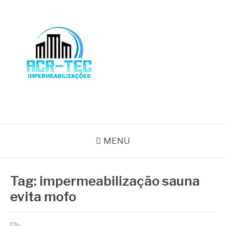
Pular
para
o
conteúdo
BLOG ACR-TEC
MENU
Tag:
impermeabilização sauna
evita mofo