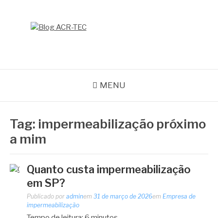
Pular
para
o
BLOG ACR-TEC
conteúdo
MENU
Tag:
impermeabilização próximo
a mim
Quanto custa impermeabilização
em SP?
Publicado por
admin
em
31 de março de 2026
em
Empresa de
impermeabilização
Tempo de leitura:
6
minutos