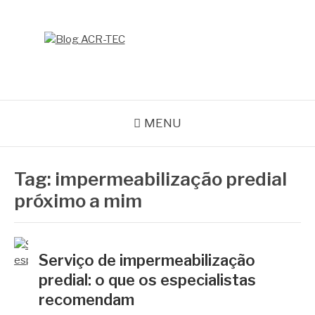
Pular
para
o
BLOG ACR-TEC
conteúdo
MENU
Tag:
impermeabilização predial
próximo a mim
Serviço de impermeabilização
predial: o que os especialistas
recomendam