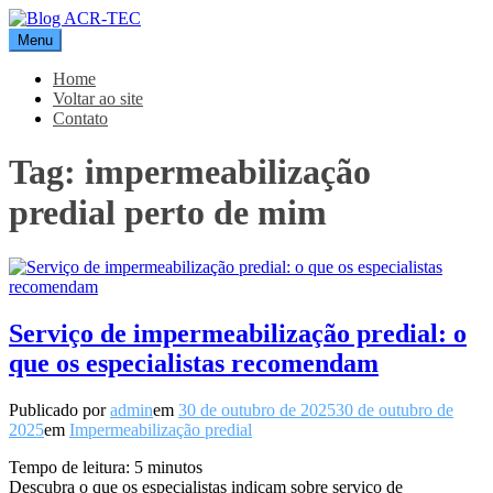
Pular
para
Menu
Blog ACR-TEC
o
conteúdo
Home
Voltar ao site
Contato
Tag:
impermeabilização
predial perto de mim
Serviço de impermeabilização predial: o
que os especialistas recomendam
Publicado por
admin
em
30 de outubro de 2025
30 de outubro de
2025
em
Impermeabilização predial
Tempo de leitura:
5
minutos
Descubra o que os especialistas indicam sobre serviço de