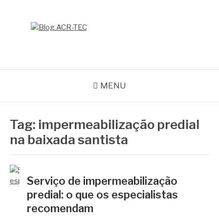
Pular
para
o
BLOG ACR-TEC
conteúdo
MENU
Tag:
impermeabilização predial
na baixada santista
Serviço de impermeabilização
predial: o que os especialistas
recomendam