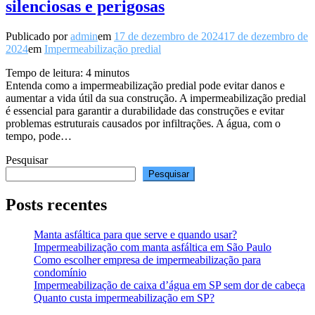
silenciosas e perigosas
Publicado por
admin
em
17 de dezembro de 2024
17 de dezembro de
2024
em
Impermeabilização predial
Tempo de leitura:
4
minutos
Entenda como a impermeabilização predial pode evitar danos e
aumentar a vida útil da sua construção. A impermeabilização predial
é essencial para garantir a durabilidade das construções e evitar
problemas estruturais causados por infiltrações. A água, com o
tempo, pode…
Pesquisar
Pesquisar
Posts recentes
Manta asfáltica para que serve e quando usar?
Impermeabilização com manta asfáltica em São Paulo
Como escolher empresa de impermeabilização para
condomínio
Impermeabilização de caixa d’água em SP sem dor de cabeça
Quanto custa impermeabilização em SP?