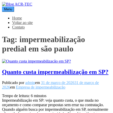
Pular
para
Menu
Blog ACR-TEC
o
conteúdo
Home
Voltar ao site
Contato
Tag:
impermeabilização
predial em são paulo
Quanto custa impermeabilização em SP?
Publicado por
admin
em
31 de março de 2026
31 de março de
2026
em
Empresa de impermeabilização
Tempo de leitura:
6
minutos
Impermeabilização em SP: veja quanto custa, o que muda no
orçamento e como comparar propostas sem errar na contratação.
Quando alguém busca por impermeabilização em SP, normalmente