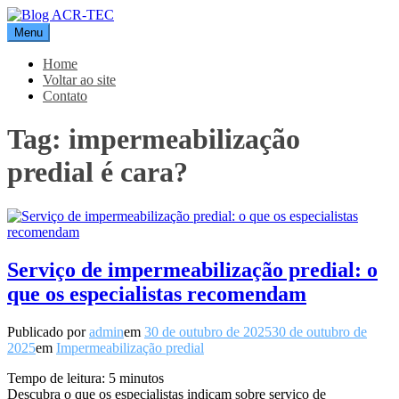
Pular
para
Menu
Blog ACR-TEC
o
conteúdo
Home
Voltar ao site
Contato
Tag:
impermeabilização
predial é cara?
Serviço de impermeabilização predial: o
que os especialistas recomendam
Publicado por
admin
em
30 de outubro de 2025
30 de outubro de
2025
em
Impermeabilização predial
Tempo de leitura:
5
minutos
Descubra o que os especialistas indicam sobre serviço de