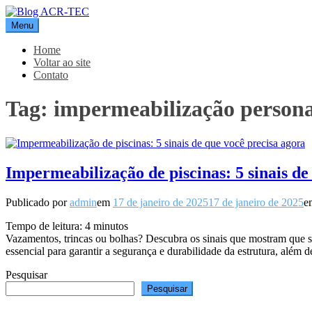
Pular
para
Menu
Blog ACR-TEC
o
conteúdo
Home
Voltar ao site
Contato
Tag:
impermeabilização persona
Impermeabilização de piscinas: 5 sinais de
Publicado por
admin
em
17 de janeiro de 2025
17 de janeiro de 2025
e
Tempo de leitura:
4
minutos
Vazamentos, trincas ou bolhas? Descubra os sinais que mostram que s
essencial para garantir a segurança e durabilidade da estrutura, além
Pesquisar
Pesquisar