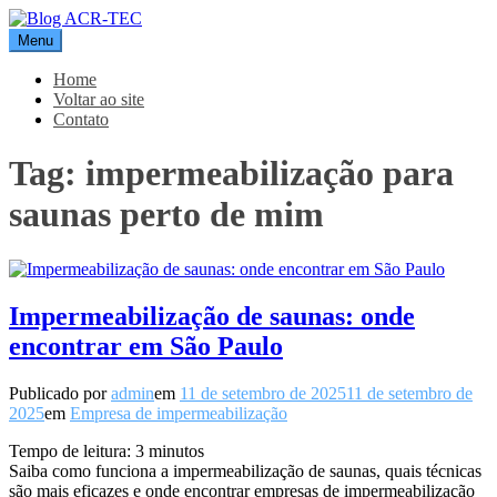
Pular
para
Menu
Blog ACR-TEC
o
conteúdo
Home
Voltar ao site
Contato
Tag:
impermeabilização para
saunas perto de mim
Impermeabilização de saunas: onde
encontrar em São Paulo
Publicado por
admin
em
11 de setembro de 2025
11 de setembro de
2025
em
Empresa de impermeabilização
Tempo de leitura:
3
minutos
Saiba como funciona a impermeabilização de saunas, quais técnicas
são mais eficazes e onde encontrar empresas de impermeabilização