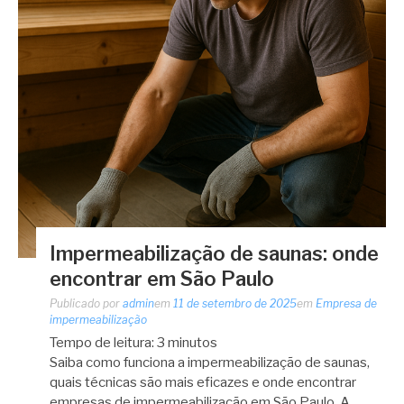
Impermeabilização de saunas: onde
encontrar em São Paulo
Publicado por
admin
em
11 de setembro de 2025
em
Empresa de
impermeabilização
Tempo de leitura:
3
minutos
Saiba como funciona a impermeabilização de saunas,
quais técnicas são mais eficazes e onde encontrar
empresas de impermeabilização em São Paulo. A