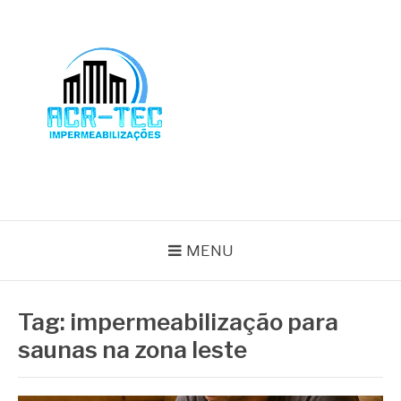
Pular
para
o
conteúdo
BLOG ACR-TEC
MENU
Tag:
impermeabilização para
saunas na zona leste