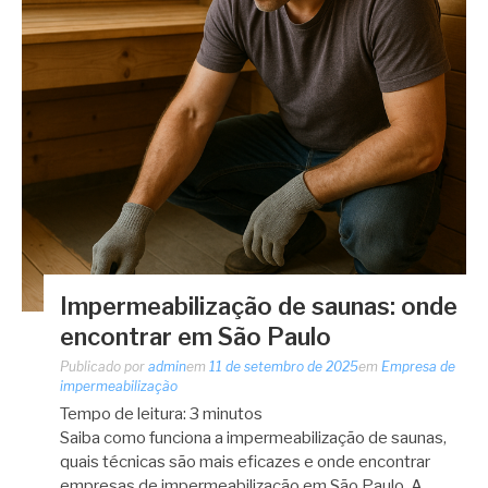
Impermeabilização de saunas: onde
encontrar em São Paulo
Publicado por
admin
em
11 de setembro de 2025
em
Empresa de
impermeabilização
Tempo de leitura:
3
minutos
Saiba como funciona a impermeabilização de saunas,
quais técnicas são mais eficazes e onde encontrar
empresas de impermeabilização em São Paulo. A