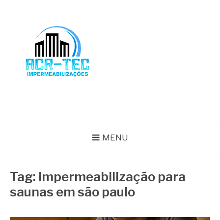
Pular
para
o
conteúdo
BLOG ACR-TEC
MENU
Tag:
impermeabilização para
saunas em são paulo