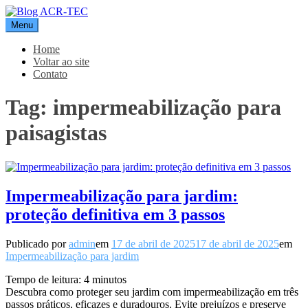
Pular
para
Menu
Blog ACR-TEC
o
conteúdo
Home
Voltar ao site
Contato
Tag:
impermeabilização para
paisagistas
Impermeabilização para jardim:
proteção definitiva em 3 passos
Publicado por
admin
em
17 de abril de 2025
17 de abril de 2025
em
Impermeabilização para jardim
Tempo de leitura:
4
minutos
Descubra como proteger seu jardim com impermeabilização em três
passos práticos, eficazes e duradouros. Evite prejuízos e preserve