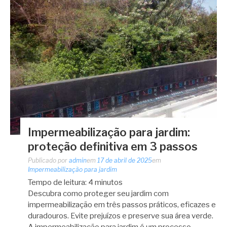
Impermeabilização para jardim:
proteção definitiva em 3 passos
Publicado por
admin
em
17 de abril de 2025
em
Impermeabilização para jardim
Tempo de leitura:
4
minutos
Descubra como proteger seu jardim com
impermeabilização em três passos práticos, eficazes e
duradouros. Evite prejuízos e preserve sua área verde.
A impermeabilização para jardim é um processo