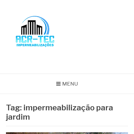
Pular
para
o
conteúdo
BLOG ACR-TEC
MENU
Tag:
impermeabilização para
jardim