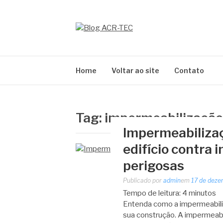
Pular
para
o
BLOG ACR-TEC
conteúdo
Home
Voltar ao site
Contato
Tag:
impermeabilização
Impermeabilizaç
edifício contra i
perigosas
Publicado por
admin
em
17 de deze
Tempo de leitura:
4
minutos
Entenda como a impermeabiliza
sua construção. A impermeabil