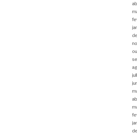
ab
m
fe
ja
d
n
ou
s
a
ju
ju
m
ab
m
fe
ja
d