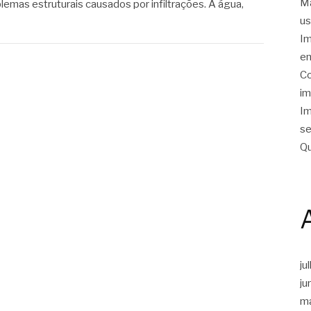
Ma
lemas estruturais causados por infiltrações. A água,
us
Im
em
Co
im
Im
se
Qu
ju
ju
m