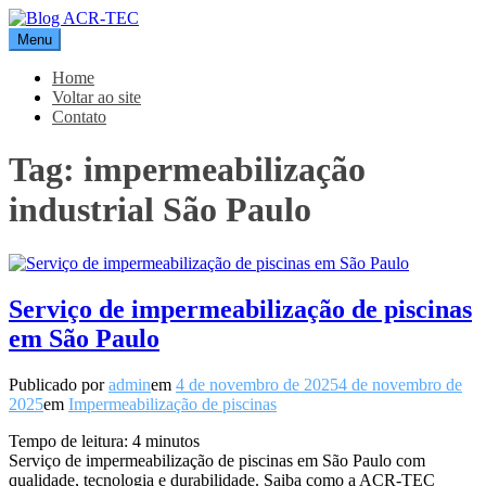
Pular
para
Menu
Blog ACR-TEC
o
conteúdo
Home
Voltar ao site
Contato
Tag:
impermeabilização
industrial São Paulo
Serviço de impermeabilização de piscinas
em São Paulo
Publicado por
admin
em
4 de novembro de 2025
4 de novembro de
2025
em
Impermeabilização de piscinas
Tempo de leitura:
4
minutos
Serviço de impermeabilização de piscinas em São Paulo com
qualidade, tecnologia e durabilidade. Saiba como a ACR-TEC