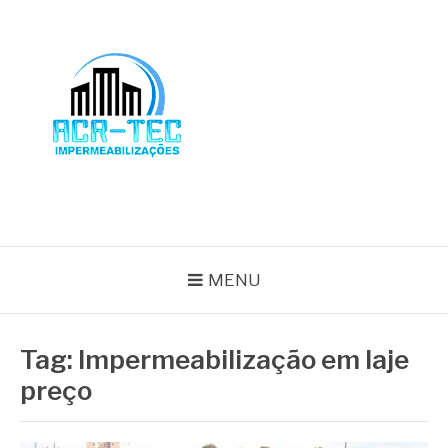
Pular
para
o
conteúdo
BLOG ACR-TEC
MENU
Tag:
Impermeabilização em laje
preço