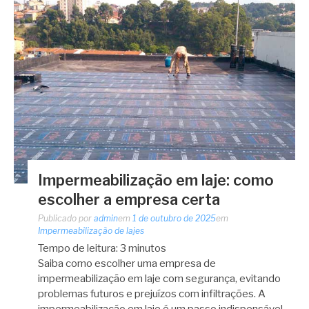
Impermeabilização em laje: como
escolher a empresa certa
Publicado por
admin
em
1 de outubro de 2025
em
Impermeabilização de lajes
Tempo de leitura:
3
minutos
Saiba como escolher uma empresa de
impermeabilização em laje com segurança, evitando
problemas futuros e prejuízos com infiltrações. A
impermeabilização em laje é um passo indispensável