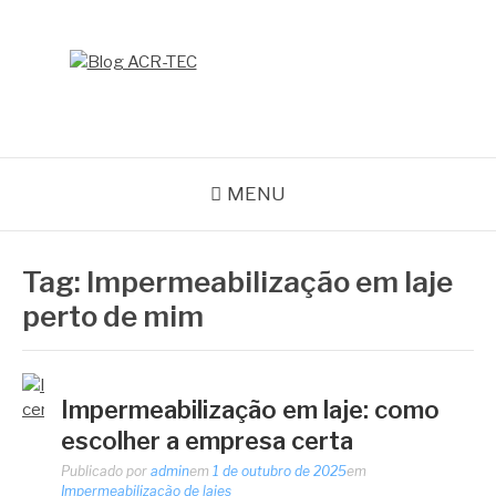
Pular
para
o
BLOG ACR-TEC
conteúdo
MENU
Tag:
Impermeabilização em laje
perto de mim
Impermeabilização em laje: como
escolher a empresa certa
Publicado por
admin
em
1 de outubro de 2025
em
Impermeabilização de lajes