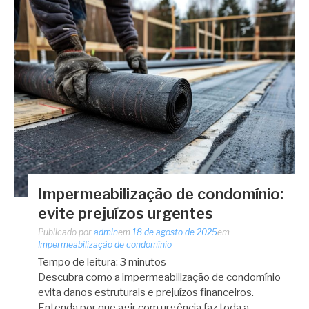
Impermeabilização de condomínio:
evite prejuízos urgentes
Publicado por
admin
em
18 de agosto de 2025
em
Impermeabilização de condomínio
Tempo de leitura:
3
minutos
Descubra como a impermeabilização de condomínio
evita danos estruturais e prejuízos financeiros.
Entenda por que agir com urgência faz toda a