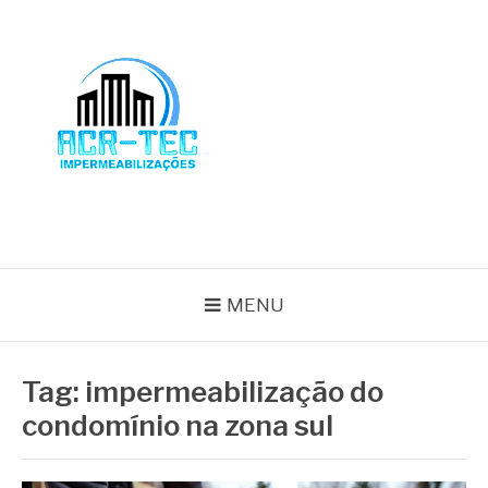
Pular
para
o
conteúdo
BLOG ACR-TEC
MENU
Tag:
impermeabilização do
condomínio na zona sul