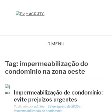
Pular
para
o
BLOG ACR-TEC
conteúdo
MENU
Tag:
impermeabilização do
condomínio na zona oeste
Impermeabilização de condomínio:
evite prejuízos urgentes
Publicado por
admin
em
18 de agosto de 2025
em
Impermeabilização de condomínio