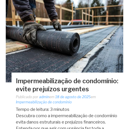
Impermeabilização de condomínio:
evite prejuízos urgentes
Publicado por
admin
em
18 de agosto de 2025
em
Impermeabilização de condomínio
Tempo de leitura:
3
minutos
Descubra como a impermeabilização de condomínio
evita danos estruturais e prejuízos financeiros.
Entenda por que agir com urgência faz toda a