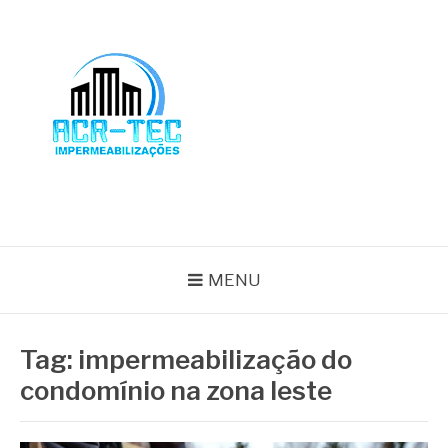
Pular
para
o
conteúdo
BLOG ACR-TEC
MENU
Tag:
impermeabilização do
condomínio na zona leste