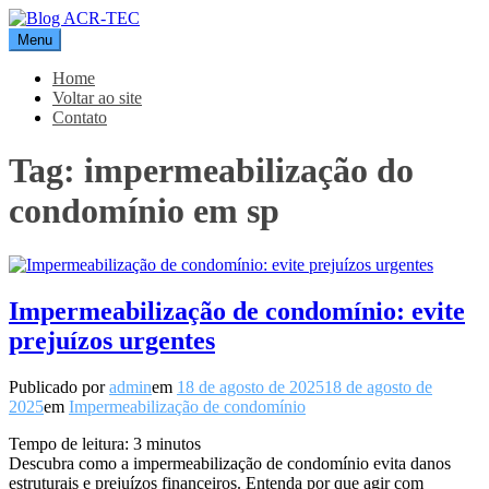
Pular
para
Menu
Blog ACR-TEC
o
conteúdo
Home
Voltar ao site
Contato
Tag:
impermeabilização do
condomínio em sp
Impermeabilização de condomínio: evite
prejuízos urgentes
Publicado por
admin
em
18 de agosto de 2025
18 de agosto de
2025
em
Impermeabilização de condomínio
Tempo de leitura:
3
minutos
Descubra como a impermeabilização de condomínio evita danos
estruturais e prejuízos financeiros. Entenda por que agir com