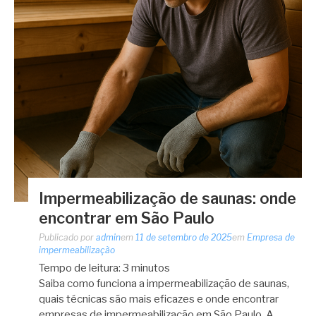
Impermeabilização de saunas: onde
encontrar em São Paulo
Publicado por
admin
em
11 de setembro de 2025
em
Empresa de
impermeabilização
Tempo de leitura:
3
minutos
Saiba como funciona a impermeabilização de saunas,
quais técnicas são mais eficazes e onde encontrar
empresas de impermeabilização em São Paulo. A