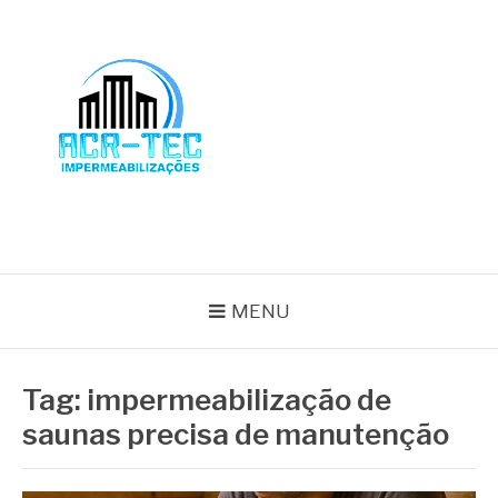
Pular
para
o
conteúdo
BLOG ACR-TEC
MENU
Tag:
impermeabilização de
saunas precisa de manutenção