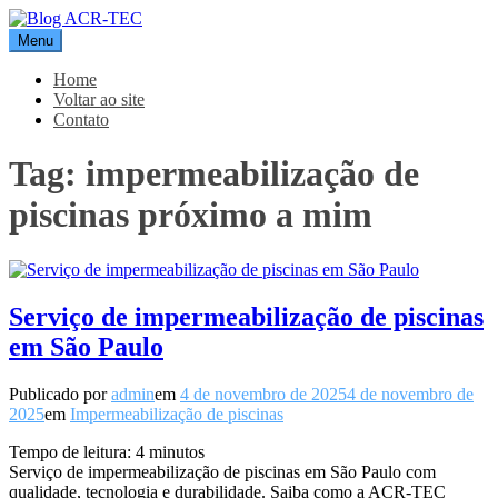
Pular
para
Menu
Blog ACR-TEC
o
conteúdo
Home
Voltar ao site
Contato
Tag:
impermeabilização de
piscinas próximo a mim
Serviço de impermeabilização de piscinas
em São Paulo
Publicado por
admin
em
4 de novembro de 2025
4 de novembro de
2025
em
Impermeabilização de piscinas
Tempo de leitura:
4
minutos
Serviço de impermeabilização de piscinas em São Paulo com
qualidade, tecnologia e durabilidade. Saiba como a ACR-TEC