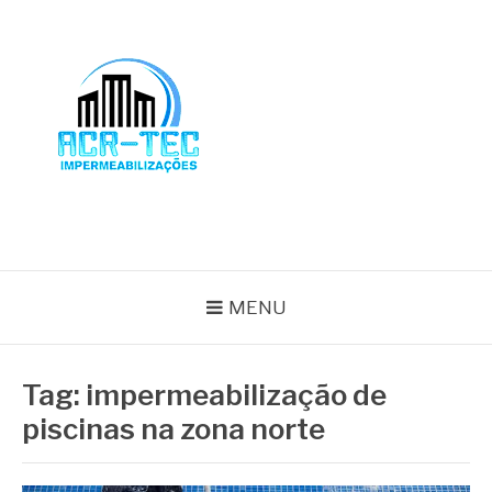
Pular
para
o
conteúdo
BLOG ACR-TEC
MENU
Tag:
impermeabilização de
piscinas na zona norte